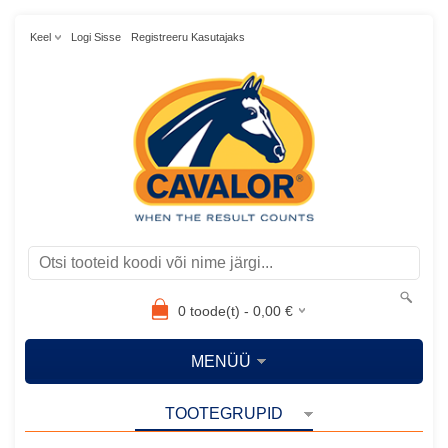
Keel
Logi Sisse
Registreeru Kasutajaks
0
toode(t) -
0,00
€
MENÜÜ
TOOTEGRUPID