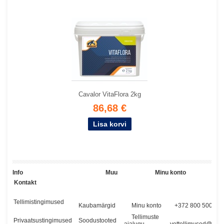
Cavalor VitaFlora 2kg
86,68 €
Info Muu Minu konto
Kontakt
Tellimistingimused
Kaubamärgid
Minu konto
+372 800 5000
Tellimuste
Privaatsustingimused
Soodustooted