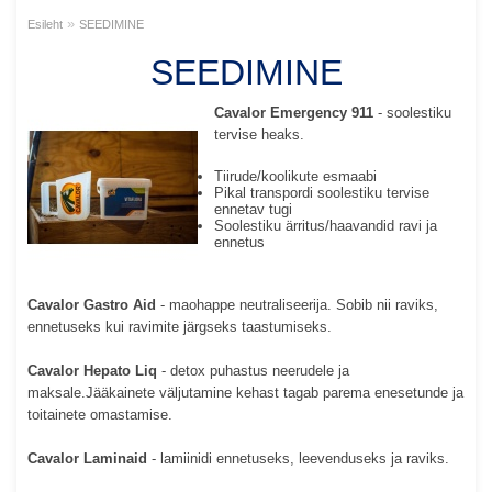
»
Esileht
SEEDIMINE
SEEDIMINE
Cavalor Emergency 911
- soolestiku
tervise heaks.
Tiirude/koolikute esmaabi
Pikal transpordi soolestiku tervise
ennetav tugi
Soolestiku ärritus/haavandid ravi ja
ennetus
Cavalor Gastro Aid
- maohappe neutraliseerija. Sobib nii raviks,
ennetuseks kui ravimite järgseks taastumiseks.
Cavalor Hepato Liq
- detox puhastus neerudele ja
maksale.Jääkainete väljutamine kehast tagab parema enesetunde ja
toitainete omastamise.
Cavalor Laminaid
- lamiinidi ennetuseks, leevenduseks ja raviks.