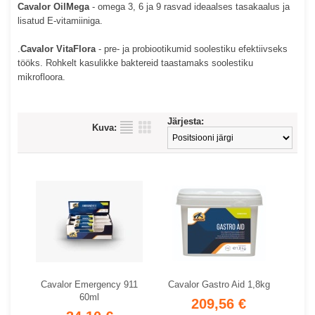
Cavalor OilMega
- omega 3, 6 ja 9 rasvad ideaalses tasakaalus ja
lisatud E-vitamiiniga.
.
Cavalor VitaFlora
- pre- ja probiootikumid soolestiku efektiivseks
tööks. Rohkelt kasulikke baktereid taastamaks soolestiku
mikrofloora.
Järjesta:
Kuva:
Cavalor Emergency 911
Cavalor Gastro Aid 1,8kg
60ml
209,56 €